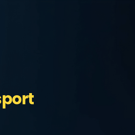
sport
.