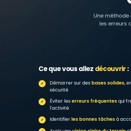
Une méthode
les erreurs 
Ce que vous allez
découvrir
:
Démarrer sur des
bases solides
, 
sécurité
Éviter les
erreurs fréquentes
qui fr
l'activité
Identifier
les bonnes tâches
à acco
Avoir une
vision claire du terrain
et