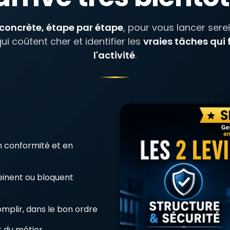
concrète, étape par étape
, pour vous lancer sere
qui coûtent cher et identifier les
vraies tâches qui 
l'activité
.
en conformité et en
einent ou bloquent
mplir, dans le bon ordre
 du métier