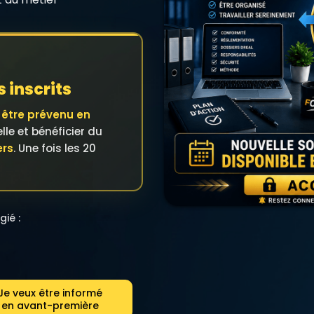
 inscrits
r
être prévenu en
elle et bénéficier du
ers
. Une fois les 20
gié :
Je veux être informé
en avant-première