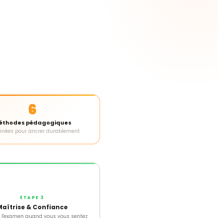
6
éthodes pédagogiques
nées pour ancrer durablement
ÉTAPE 3
Maîtrise & Confiance
r l'examen quand vous vous sentez