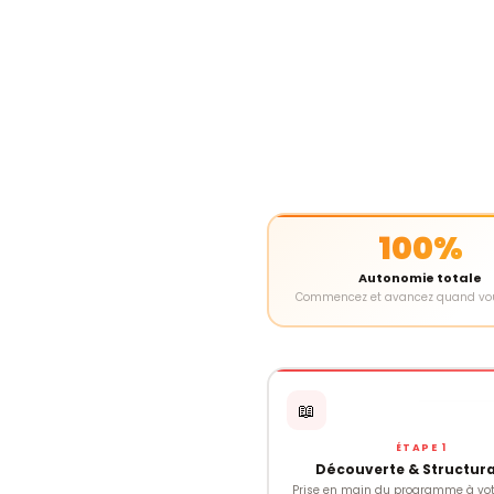
100%
Autonomie totale
Commencez et avancez quand vou
📖
ÉTAPE 1
Découverte & Structur
Prise en main du programme à vot