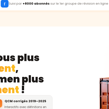
f
Suivi par
+8000 abonnés
sur le 1er groupe de révision en ligne
ous plus
ent
,
amen plus
ment
!
QCM corrigés 2019–2025
Interactifs avec définitions en