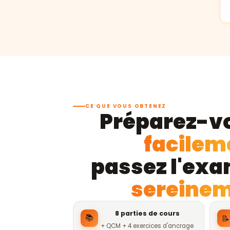
CE QUE VOUS OBTENEZ
Préparez-v
facilem
passez l'ex
sereine
8 parties de cours
📚
📝
+ QCM + 4 exercices d'ancrage