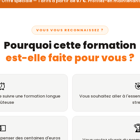
⚡ Offre spéciale — Tarifs à partir de
97 €
. Profitez-en maintenant 
VOUS VOUS RECONNAISSEZ ?
Pourquoi cette formation
est-elle faite pour vous ?
⏰

e suivre une formation longue
Vous souhaitez aller à l'esse
oûteuse
str
💵

épenser des centaines d'euros
Vous voulez réussir du prem