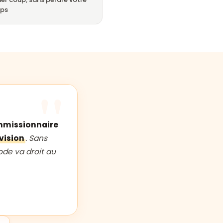
ps
ommissionnaire
vision
. Sans
de va droit au