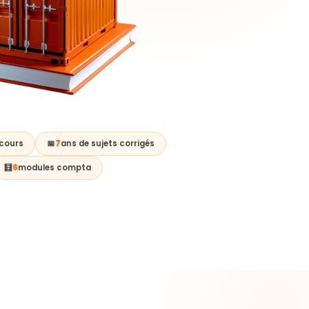
 cours
📅
7
ans de sujets corrigés
🧮
6
modules compta