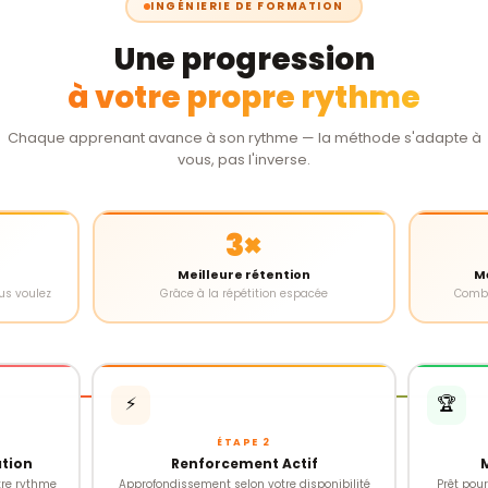
INGÉNIERIE DE FORMATION
Une progression
à votre propre rythme
Chaque apprenant avance à son rythme — la méthode s'adapte à
vous, pas l'inverse.
3×
Meilleure rétention
M
s voulez
Grâce à la répétition espacée
Combi
⚡
🏆
ÉTAPE 2
ation
Renforcement Actif
re rythme
Approfondissement selon votre disponibilité
Prêt pou