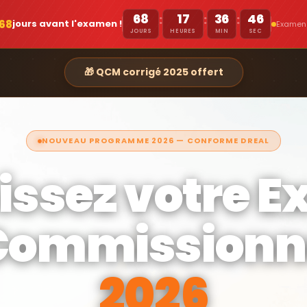
68
17
36
44
:
:
:
68
jours avant l'examen !
Examen
JOURS
HEURES
MIN
SEC
🎁 QCM corrigé 2025 offert
NOUVEAU PROGRAMME 2026 — CONFORME DREAL
issez votre 
Commissionn
2026