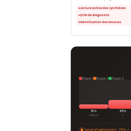
Lecture active des synthèses
QCM de diagnostic
Identification des lacunes
Étape 1
Étape 2
Étape 3
15%
30%
Début
+
Seuil d'admission : 70% —