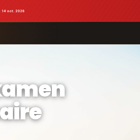
 :
14 oct. 2026
Examen
aire