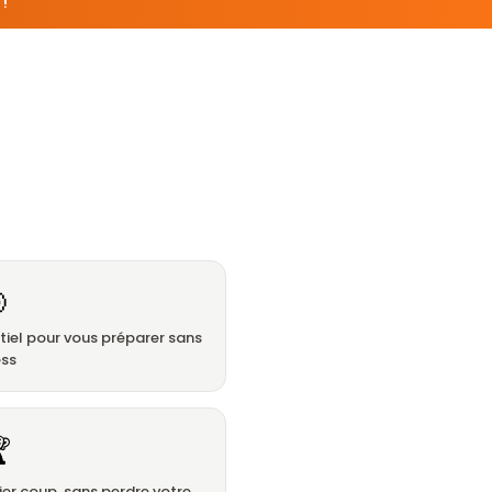
!

ntiel pour vous préparer sans
ess

ier coup, sans perdre votre