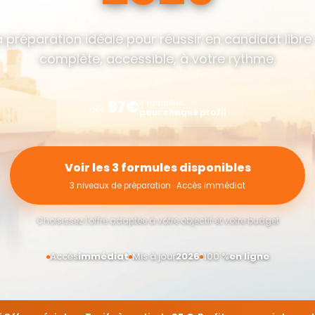
a préparation idéale pour réussir en candidat libre
complète, accessible, à votre rythme.
97€
3 formules
dès
pour chaque profil
Voir les 3 formules disponibles
3 niveaux de préparation · Accès immédiat
Choisissez l'offre adaptée à votre objectif et votre budget
Accès
immédiat
Mis à jour
2026
100 %
en ligne