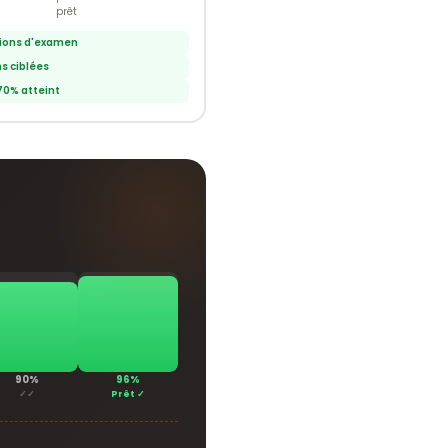
prêt
ions d'examen
s ciblées
70% atteint
90%
96%
✓✓
Prêt ✓