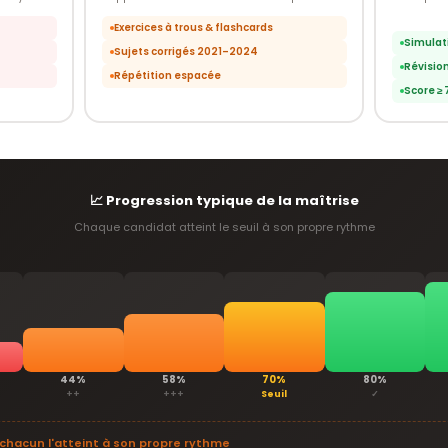
Exercices à trous & flashcards
Simulat
Sujets corrigés 2021–2024
Révision
Répétition espacée
Score ≥ 
📈 Progression typique de la maîtrise
Chaque candidat atteint le seuil à son propre rythme
44%
58%
70%
80%
++
+++
Seuil
✓
 chacun l'atteint à son propre rythme