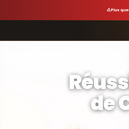
⚠️
Plus que
Réuss
de 